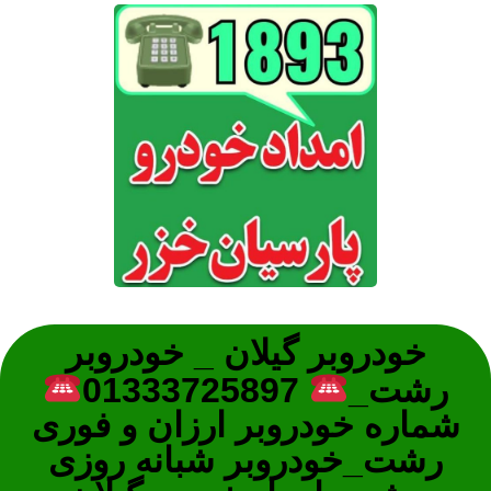
خودروبر گیلان _ خودروبر
رشت_
01333725897
شماره خودروبر ارزان و فوری
رشت_خودروبر شبانه روزی