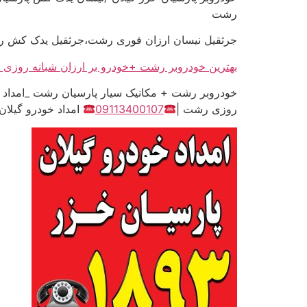
رشت
جرثقیل نیسان ارزان فوری رشت،جرثقیل یدک کش رش
بهترین خودروبر رشت +خودرو بر ارزان شبانه روز
خودروبر رشت + مکانیک سیار پارسیان رشت _امداد 
روزی رشت |
09113400107
امداد خودرو گیلان