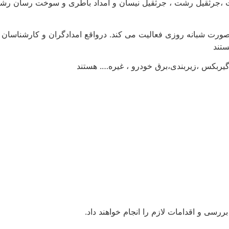
 ،جرثقیل رشت ، جرثقیل نیسان و امداد باطری و سوخت رسان رشت
تند
یربکس ،زیربندی،برق خودرو ، غیره…. هستند
ررسی و اقدامات لازم را انجام خواهند داد.