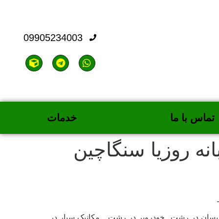
09905234003
تماس با ما
خدمات
نه روزیا سنگاچین
سان در رشت _خودروبر در رشت _ مکانیک سیار در