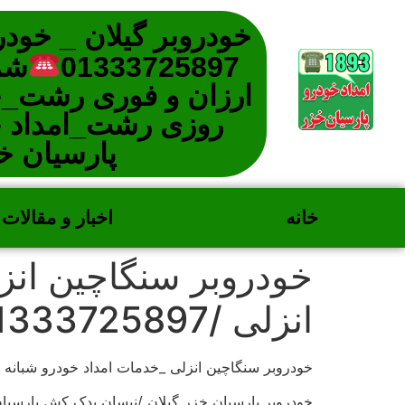
خودروبر گیلان _ خود
01333725897
شم
ارزان و فوری رشت_خ
روزی رشت_امداد خ
پارسیان خ
خانه
اخبار و مقالات
خودروبر سنگاچین انزل
انزلی /01333725897
خودروبر سنگاچین انزلی _خدمات امداد خودرو شبانه
خودروبر پارسیان خزر گیلان /نیسان یدک کش پارسی