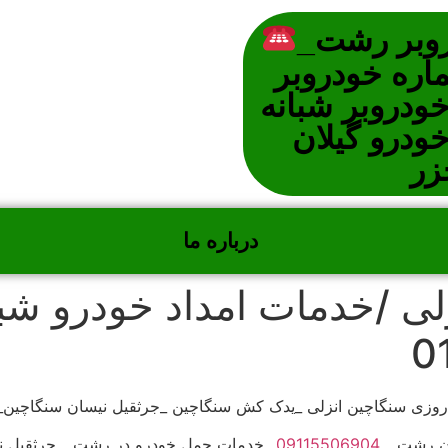
روبر رشت_
اره خودروبر
ودروبر شبانه
ودرو گیلان
زر
درباره ما
ی /خدمات امداد خودرو شبا
 روزی سنگاچین انزلی _یدک کش سنگاچین _جرثقیل نیسان سنگاچین_
ان رشت _
09115506904
_خدمات حمل خودرو در رشت _ جرثقیل نی