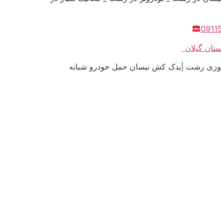
0911
 روزی رشت |یدک کش نیسان حمل خودرو شبانه