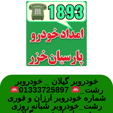
خودروبر گیلان _ خودروبر
رشت_
01333725897
شماره خودروبر ارزان و فوری
رشت_خودروبر شبانه روزی