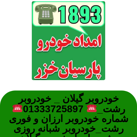
خودروبر گیلان _ خودروبر
رشت_
01333725897
شماره خودروبر ارزان و فوری
رشت_خودروبر شبانه روزی