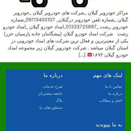
مراکز خودروبر گیلان _شرکت های خودروبر گیلان _خودروبر
گیلان _شماره تلفن خودروبر درگیلان_ 09113400107_شماره
خودروبر رشت _01333725897_امداد خودرو گیلان _امداد خودرو
رشت شرکت امداد خودرو گیلان (پیشگامان جاده پارسیان خزر)
یکی از معتبرترین و فعال ترین شرکت های امداد خودرویی در
استان گیلان میباشد . شرکت خودروبر گیلان زیر مجموعه امداد
خودرو گیلان ۱۸۹۳
[…]
لینک های مهم
درباره ما
تماس با ما
شرح خدمات
درباره ما
جامعه مشتریان
اخبار و مطالب
بلاگ
دستاوردهای ما
به ما بپیوندید