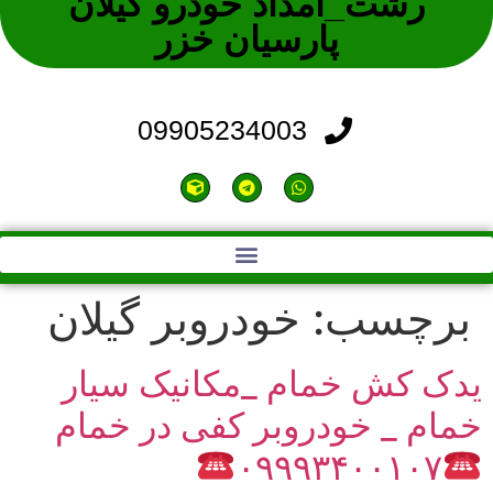
رشت_امداد خودرو گیلان
پارسیان خزر
09905234003
برچسب:
خودروبر گیلان
یدک کش خمام _مکانیک سیار
خمام _ خودروبر کفی در خمام
۰۹۹۹۳۴۰۰۱۰۷